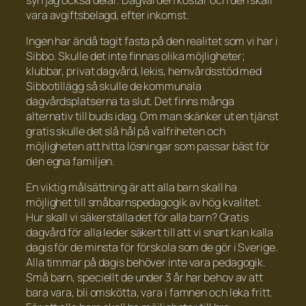
vara avgiftsbelagd, efter inkomst.
Ingen har ändå tagit fasta på den realitet som vi har i
Sibbo. Skulle det inte finnas olika möjligheter;
klubbar, privat dagvård, lekis, hemvårdsstöd med
Sibbotillägg så skulle de kommunala
dagvårdsplatserna ta slut. Det finns många
alternativ till buds idag. Om man skänker ut en tjänst
gratis skulle det slå hål på valfriheten och
möjligheten att hitta lösningar som passar bäst för
den egna familjen.
En viktig målsättning är att alla barn skall ha
möjlighet till småbarnspedagogik av hög kvalitet.
Hur skall vi säkerställa det för alla barn? Gratis
dagvård för alla leder säkert till att vi snart kan kalla
dagis för de minsta för förskola som de gör i Sverige.
Alla timmar på dagis behöver inte vara pedagogik.
Små barn, speciellt de under 3 år har behov av att
bara vara, bli omskötta, vara i famnen och leka fritt.