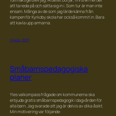
att ta reda på och sätta sig in i. Som tur är man inte
ensam. Många av de som jag lärde känna från
kampen för Kyrkoby skola har också kommit in. Bara
att kavla upp armarna.
11 April, 2017
Småbarnspedagogiska
planer
Yles valkompass frågade om kommunerna ska
erbjuda gratis småbarnspedagogik i dagvården för
alla barn. Jag svarade att jag är delvis av olika åsikt.
Min motivering var följande: