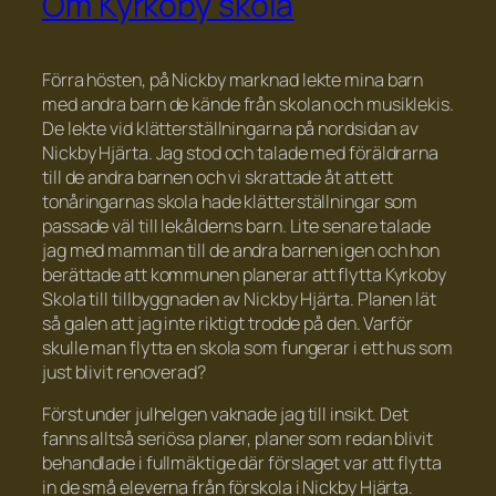
Om Kyrkoby skola
Förra hösten, på Nickby marknad lekte mina barn
med andra barn de kände från skolan och musiklekis.
De lekte vid klätterställningarna på nordsidan av
Nickby Hjärta. Jag stod och talade med föräldrarna
till de andra barnen och vi skrattade åt att ett
tonåringarnas skola hade klätterställningar som
passade väl till lekålderns barn. Lite senare talade
jag med mamman till de andra barnen igen och hon
berättade att kommunen planerar att flytta Kyrkoby
Skola till tillbyggnaden av Nickby Hjärta. Planen lät
så galen att jag inte riktigt trodde på den. Varför
skulle man flytta en skola som fungerar i ett hus som
just blivit renoverad?
Först under julhelgen vaknade jag till insikt. Det
fanns alltså seriösa planer, planer som redan blivit
behandlade i fullmäktige där förslaget var att flytta
in de små eleverna från förskola i Nickby Hjärta.