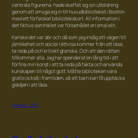
centrala figurerna hade skaffat sig sin utbildning
genom att smyga sig in till huvudbiblioteket i Boston
med ett förfalskat bibiliotekskort. All information i
det fiktiva samhället var förbehållet en smal elit.
Kanske det var där och då som jag insåg att vägen till
jämlikehet och social rättvisa kommer från att läsa,
ta reda på och kritiskt granska. Och att den rätten
tillkommer alla. Jag har spenderat en lång tid i att
förfina min konst i att ta reda på fakta och använda
kunskapen till något gott. Måtte biblioteken vara
gratis också i framtiden, så att barn kan få upptäcka
glädjen i att läsa.
9 March, 2017