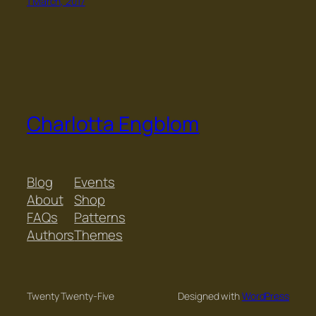
1 March, 2017
Charlotta Engblom
Blog
Events
About
Shop
FAQs
Patterns
Authors
Themes
Twenty Twenty-Five
Designed with
WordPress