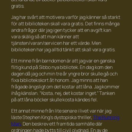
gratis.
Jag har svårt att motivera varför jag känner så starkt
för att bibilioteken skall vara gratis. Det finns många
andra frågor där jag igen tycker att en avgift kan
vara skälig så att man känner att
tjänsten/varan/servicen har ett värde. Men
bibilioteken har jag alltid tänkt att skall vara gratis.
Ett minne från barndomen är att jag var en ganska
flitig kund på Sibbo nya bibliotek. En dag kom den
dagen då jag och min tre år yngre bror skulle gå och
fixa bibliotekskort åt honom. Jag minns att han
frågade ängsligt om det kostar att låna. Jag kommer
ihåg känslan. “Kosta, nej, det kostar inget.” Tanken
på att låna böcker skulle kosta kändes fel.
Ett annat minne från lite senare i livet var när jag
läste Stephen King’s dystopiska thriller,
The Running
Man
.
Den beskrev ett framtida samhälle där
ordningen hade bytts till civil olydnad. En av de