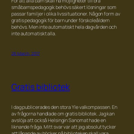
För att alla barn skall ha möjligheter till bra
småbarnspedagogik behövs säkert lösningar som
passar familjer i olika livssituationer. Någon form av
gratis pedagogik för barn under förskoleåldern
behövs. Men inte automatiskt hela dagvården och
inte automatiskt alla.
26 March, 2017
Gratis bibliotek
I dag publicerades den stora Yle valkompassen. En
av frågorna handlade om gratis bibliotek. Jag kan
avslöja att också Helsingin Sanomat hade en
liknande fråga. Mitt svar var att jag absolut tycker
att lånande av böcker på biblioteken skall vara