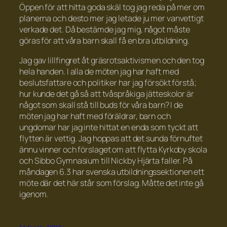
Öppen för att hitta goda skäl tog jag reda på mer om
planerna och desto mer jag letade ju mer vanvettigt
verkade det. Då bestämde jag mig, något måste
göras för att våra barn skall få en bra utbildning.
Jag gav lillfingret åt gräsrotsaktivismen och den tog
hela handen. I alla de möten jag har haft med
beslutsfattare och politiker har jag försökt förstå;
hur kunde det gå så att tvåspråkiga jätteskolor är
något som skall stå till buds för våra barn? I de
möten jag har haft med föräldrar, barn och
ungdomar har jag inte hittat en enda som tyckt att
flytten är vettig. Jag hoppas att det sunda förnuftet
ännu vinner och förslaget om att flytta Kyrkoby skola
och Sibbo Gymnasium till Nickby Hjärta faller. På
måndagen 6.3 har svenska utbildningssektionen ett
möte där det här står som förslag. Måtte det inte gå
igenom.