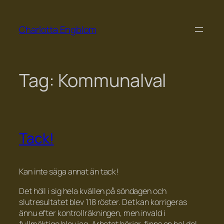
Skip
to
Charlotta Engblom
content
Tag:
Kommunalval
Tack!
Kan inte säga annat än tack!
Det höll i sig hela kvällen på söndagen och
slutresultatet blev 118 röster. Det kan korrigeras
ännu efter kontrollräkningen, men invald i
fullmäktige blev jag. Arbetet börjar, finns en hel del