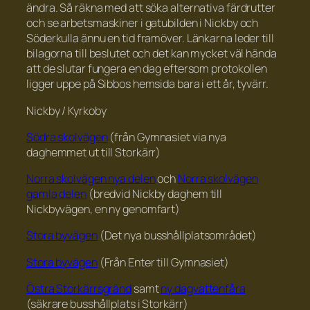
ändra. Så räkna med att söka alternativa färdrutter
och se arbetsmaskiner i gatubilden i Nickby och
Söderkulla ännu en tid framöver. Länkarna leder till
bilagorna till beslutet och det kan mycket väl hända
att de slutar fungera en dag eftersom protokollen
ligger uppe på Sibbos hemsida bara i ett år, tyvärr.
Nickby / Kyrkoby
Södra skolvägen
(från Gymnasiet via nya
daghemmet ut till Storkärr)
Norra skolvägen nya delen
och
Norra skolvägen
gamla delen
(bredvid Nickby daghem till
Nickbyvägen, en ny genomfart)
Stora byvägen
(Det nya busshållplatsområdet)
Stora byvägen
(Från Enter till Gymnasiet)
Östra Storkärrsgränd
samt
ny dagvattenfåra
(säkrare busshållplats i Storkärr)