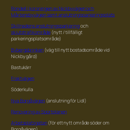
Rondell i korsningen av Nickbyvägen och
Mårtensbyvägen samt anslutningsparkeringsplats
Skillnadens anslutningsparkering
och
skjutstrafikområde
(nytt / tillfälligt
parkeringsplatsområde)
Bybergsbrinken
(väg till nytt bostadsområde vid
Nickby gård)
Bastukärr
Fraktvägen
Söderkulla
Nya Borgåvägen
(anslutning för Lidl)
Renovering av Sportplanen
Arbetsplatsgatan
(för ett nytt område söder om
Borgåvägen)