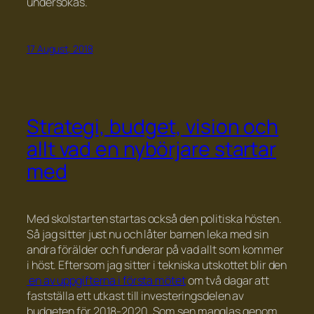
undersökas.
17 August, 2018
Strategi, budget, vision och
allt vad en nybörjare startar
med
Med skolstarten startas också den politiska hösten.
Så jag sitter just nu och låter barnen leka med sin
andra förälder och funderar på vad allt som kommer
i höst. Eftersom jag sitter i tekniska utskottet blir den
en av uppgifterna i första mötet
om två dagar att
fastställa ett utkast till investeringsdelen av
budgeten för 2018-2020. Som sen manglas genom