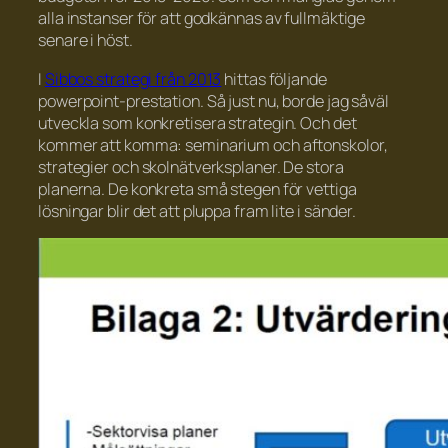
alla instanser för att godkännas av fullmäktige
senare i höst.
I
Sibbos strategi från 2013
hittas följande
powerpoint-prestation. Så just nu, borde jag såväl
utveckla som konkretisera strategin. Och det
kommer att komma: seminarium och aftonskolor,
strategier och skolnätverksplaner. De stora
planerna. De konkreta små stegen för vettiga
lösningar blir det att pluppa fram lite i sänder.