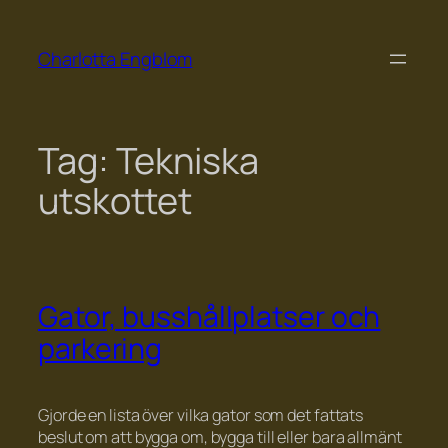
Skip
to
Charlotta Engblom
content
Tag:
Tekniska
utskottet
Gator, busshållplatser och
parkering
Gjorde en lista över vilka gator som det fattats
beslut om att bygga om, bygga till eller bara allmänt