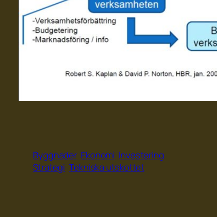
Byggnader
Ekonomi
Investering
Strategi
Tekniska utskottet