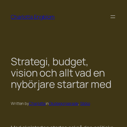
Skip
to
Charlotta Engblom
content
Strategi, budget,
vision och allt vad en
nybörjare startar med
Written by
Charlotta
in
Okategoriserade
, 
Sibbo