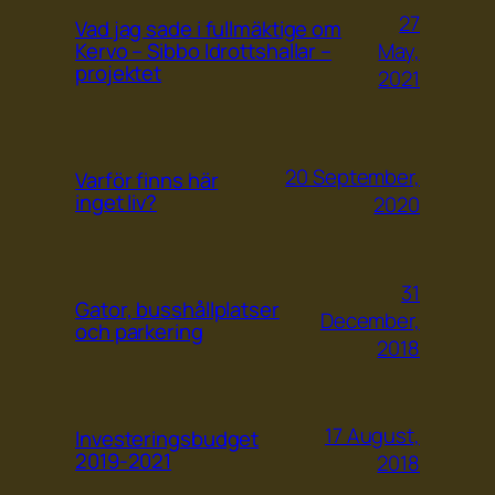
27
Vad jag sade i fullmäktige om
May,
Kervo – Sibbo Idrottshallar –
projektet
2021
20 September,
Varför finns här
inget liv?
2020
31
Gator, busshållplatser
December,
och parkering
2018
17 August,
Investeringsbudget
2019-2021
2018