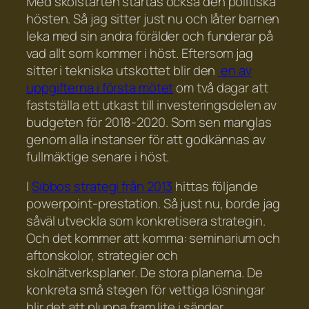
Med skolstarten startas också den politiska
hösten. Så jag sitter just nu och låter barnen
leka med sin andra förälder och funderar på
vad allt som kommer i höst. Eftersom jag
sitter i tekniska utskottet blir den
en av
uppgifterna i första mötet
om två dagar att
fastställa ett utkast till investeringsdelen av
budgeten för 2018-2020. Som sen manglas
genom alla instanser för att godkännas av
fullmäktige senare i höst.
I
Sibbos strategi från 2013
hittas följande
powerpoint-prestation. Så just nu, borde jag
såväl utveckla som konkretisera strategin.
Och det kommer att komma: seminarium och
aftonskolor, strategier och
skolnätverksplaner. De stora planerna. De
konkreta små stegen för vettiga lösningar
blir det att pluppa fram lite i sänder.