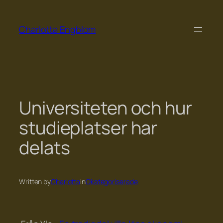
Skip
to
Charlotta Engblom
content
Universiteten och hur
studieplatser har
delats
Written by
Charlotta
in
Okategoriserade