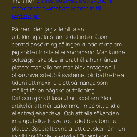
Från Yle:
En tredjedel ville läsa ekonomi,
men det var svårast att komma in till
psykologin
På den tiden jag ville hitta en
utbildningsplats fanns det inte någon
central ansökning så ingen kunde räkna om
jag sökte i första eller andrahand. Man kunde
också ganska obehindrat hålla hur många
platser man ville om man blev antagen till
olika universitet. Så systemet blir bättre hela
tiden i att maximera att så många som
möjligt får en högskoleutbildning.
Det som går att läsa ut ur tabellen i Yles
artikel är att många kommer in på sitt andra
eller tredjehandsval. Och att
alla sökanden
inte uppfyllde kraven och det blev tomma
platser. Speciellt synd är att det sker i ämnen
så viktiga för det svenska i Finland som