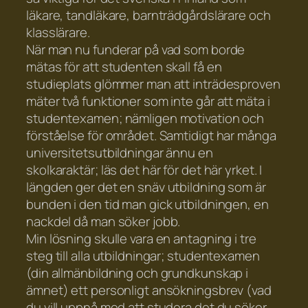
läkare, tandläkare, barnträdgårdslärare och
klasslärare.
När man nu funderar på vad som borde
mätas för att studenten skall få en
studieplats glömmer man att inträdesproven
mäter två funktioner som inte går att mäta i
studentexamen; nämligen motivation och
förståelse för området. Samtidigt har många
universitetsutbildningar ännu en
skolkaraktär; läs det här för det här yrket. I
längden ger det en snäv utbildning som är
bunden i den tid man gick utbildningen, en
nackdel då man söker jobb.
Min lösning skulle vara en antagning i tre
steg till alla utbildningar; studentexamen
(din allmänbildning och grundkunskap i
ämnet) ett personligt ansökningsbrev (vad
du vill uppnå med att studera det du söker